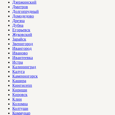
Дзержинский
Дмитров
Долгопрудный
Домодедово
Дрезна
Дубна
Егорьевск
Жуковский
Зарайск
Звенигород
Ивангород
Иваново
Ивантеевка
Истра
Калининград
Калуга
Каменногорск
Кашира
Кингисепп
Кириши
Кировск
Клин
Коломна
Колтуши
Коммунар