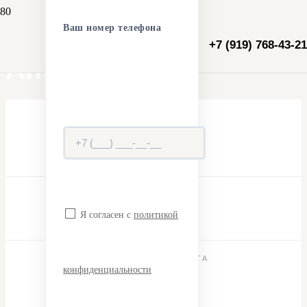
Ваш номер телефона
Проект на Академика
+7 (919) 768-43-21
Анохина
ПЛОЩАДЬ
56 м²
СРОК
65 дней
Я согласен с
политикой
СТОИМОСТЬ ПРОЕКТА
конфиденциальности
151 200 ₽