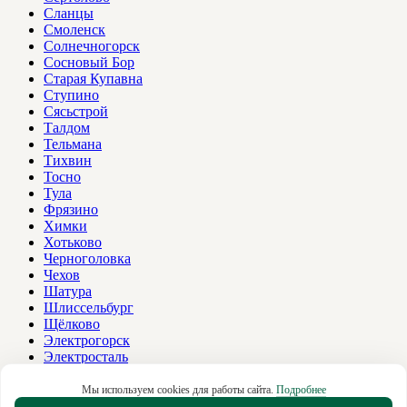
Сланцы
Смоленск
Солнечногорск
Сосновый Бор
Старая Купавна
Ступино
Сясьстрой
Талдом
Тельмана
Тихвин
Тосно
Тула
Фрязино
Химки
Хотьково
Черноголовка
Чехов
Шатура
Шлиссельбург
Щёлково
Электрогорск
Электросталь
Электроугли
Ярославль
Мы используем cookies для работы сайта.
Подробнее
Яхрома