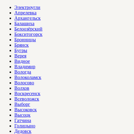
Электроугли
Апрелевка
Архангельск
Балашиха
Белоозёрский
Бокситогорск
Бронницы
Брянск
Бугры
Верея
Видное
Владимир
Вологда
Волоколамск
Волосово
Волхов
Воскресенск
Всеволожск
Выборг
Высоковск
Высоцк
Гатчина
Голицыно
Дедовск