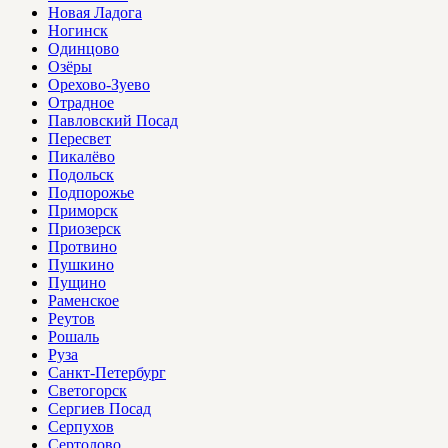
Новая Ладога
Ногинск
Одинцово
Озёры
Орехово-Зуево
Отрадное
Павловский Посад
Пересвет
Пикалёво
Подольск
Подпорожье
Приморск
Приозерск
Протвино
Пушкино
Пущино
Раменское
Реутов
Рошаль
Руза
Санкт-Петербург
Светогорск
Сергиев Посад
Серпухов
Сертолово