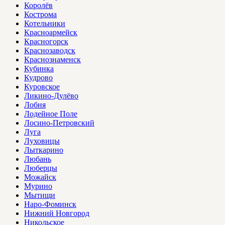
Королёв
Кострома
Котельники
Красноармейск
Красногорск
Краснозаводск
Краснознаменск
Кубинка
Кудрово
Куровское
Ликино-Дулёво
Лобня
Лодейное Поле
Лосино-Петровский
Луга
Луховицы
Лыткарино
Любань
Люберцы
Можайск
Мурино
Мытищи
Наро-Фоминск
Нижний Новгород
Никольское