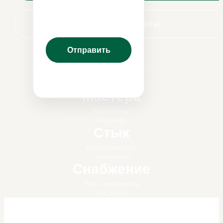
Наши работы
Мастера
Узкие спецы
по декору
Стык
Идеальные узлы
примыкания
Снабжение
Поиск материалов
под стиль