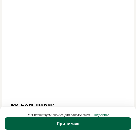
ЖК Большевик
84
м²
Мы используем cookies для работы сайта.
Подробнее
4 мес. (Дизайнерский ремонт)
Принимаю
Бюджет:
5 200 000 ₽